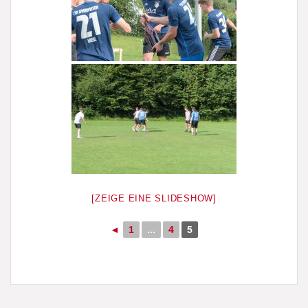
[ZEIGE EINE SLIDESHOW]
◄
1
...
4
5