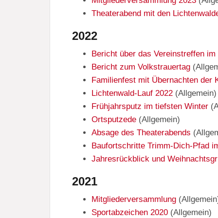
Mitgliederversammlung 2023
(
Allg
Theaterabend mit den Lichtenwald
2022
Bericht über das Vereinstreffen im
Bericht zum Volkstrauertag
(
Allge
Familienfest mit Übernachten der 
Lichtenwald-Lauf 2022
(
Allgemein
)
Frühjahrsputz im tiefsten Winter
(
A
Ortsputzede
(
Allgemein
)
Absage des Theaterabends
(
Allge
Baufortschritte Trimm-Dich-Pfad i
Jahresrückblick und Weihnachtsg
2021
Mitgliederversammlung
(
Allgemein
Sportabzeichen 2020
(
Allgemein
)