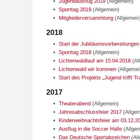
Jugendausflug 2019
(
Allgemein
)
Sporttag 2019
(
Allgemein
)
Mitgliederversammlung
(
Allgemein
2018
Start der Jubiläumsvorbereitungen
Sporttag 2018
(
Allgemein
)
Lichtenwaldlauf am 15.04.2018
(
Al
Lichtenwald wir kommen
(
Allgemei
Start des Projekts „Jugend trifft Tr
2017
Theaterabend
(
Allgemein
)
Jahresabschlussfeier 2017
(
Allge
Kinderweihnachtsfeier am 03.12.2
Ausflug in die Soccer Halle
(
Allge
Das Deutsche Sportabzeichen
(
Al