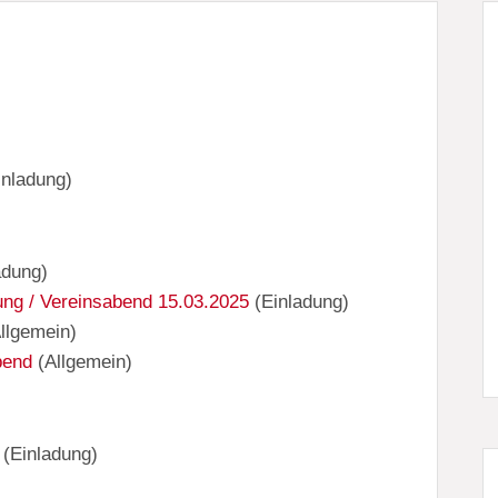
inladung
)
adung
)
ung / Vereinsabend 15.03.2025
(
Einladung
)
llgemein
)
bend
(
Allgemein
)
(
Einladung
)