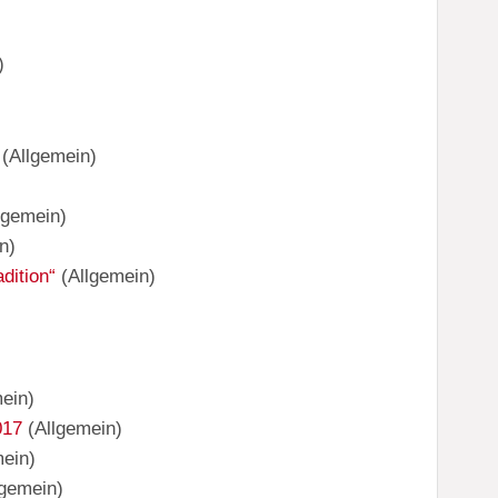
)
(
Allgemein
)
lgemein
)
n
)
adition“
(
Allgemein
)
mein
)
017
(
Allgemein
)
mein
)
lgemein
)