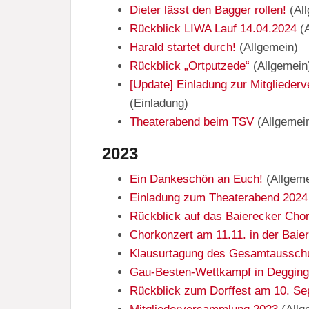
Dieter lässt den Bagger rollen!
(
Al
Rückblick LIWA Lauf 14.04.2024
(
Harald startet durch!
(
Allgemein
)
Rückblick „Ortputzede“
(
Allgemein
[Update] Einladung zur Mitgliede
(
Einladung
)
Theaterabend beim TSV
(
Allgemei
2023
Ein Dankeschön an Euch!
(
Allgem
Einladung zum Theaterabend 2024
Rückblick auf das Baierecker Cho
Chorkonzert am 11.11. in der Baie
Klausurtagung des Gesamtaussch
Gau-Besten-Wettkampf in Deggin
Rückblick zum Dorffest am 10. S