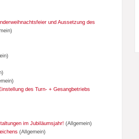
nderweihnachtsfeier und Aussetzung des
emein
)
ein
)
n
)
emein
)
instellung des Turn- + Gesangbetriebs
taltungen im Jubiläumsjahr!
(
Allgemein
)
eichens
(
Allgemein
)