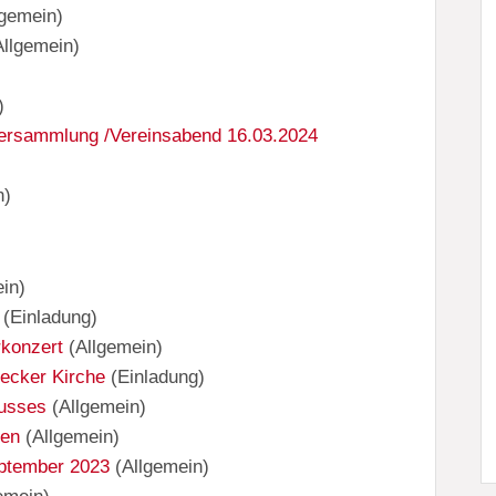
lgemein
)
Allgemein
)
)
rversammlung /Vereinsabend 16.03.2024
n
)
ein
)
(
Einladung
)
rkonzert
(
Allgemein
)
recker Kirche
(
Einladung
)
usses
(
Allgemein
)
gen
(
Allgemein
)
eptember 2023
(
Allgemein
)