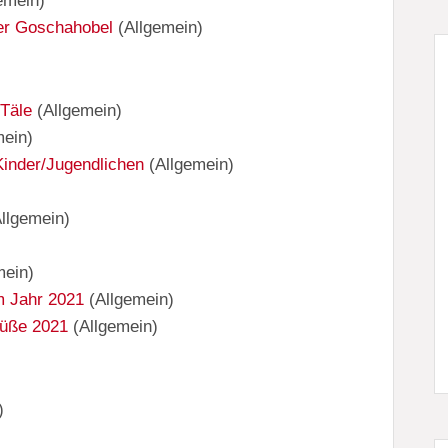
emein
)
er Goschahobel
(
Allgemein
)
 Täle
(
Allgemein
)
mein
)
Kinder/Jugendlichen
(
Allgemein
)
llgemein
)
mein
)
m Jahr 2021
(
Allgemein
)
rüße 2021
(
Allgemein
)
)